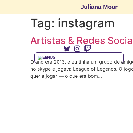
Juliana Moon
Tag:
instagram
Artistas & Redes Socia
EN
O ano era 2013, e eu tinha um grupo de amig
no skype e jogava League of Legends. O jogo
queria jogar — o que era bom…