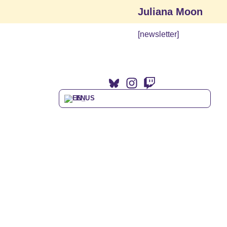
Juliana Moon
[newsletter]
EN